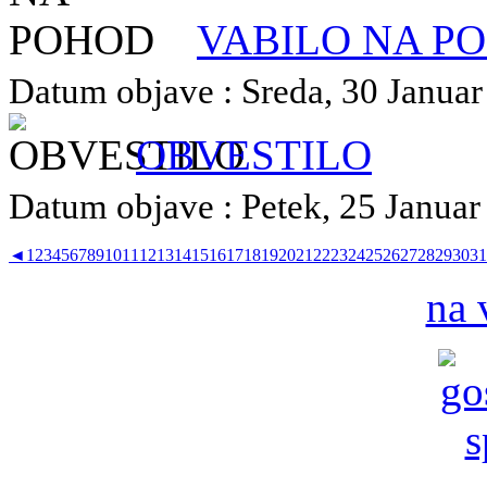
VABILO NA P
Datum objave : Sreda, 30 Januar 
OBVESTILO
Datum objave : Petek, 25 Januar 
◄
1
2
3
4
5
6
7
8
9
10
11
12
13
14
15
16
17
18
19
20
21
22
23
24
25
26
27
28
29
30
31
na 