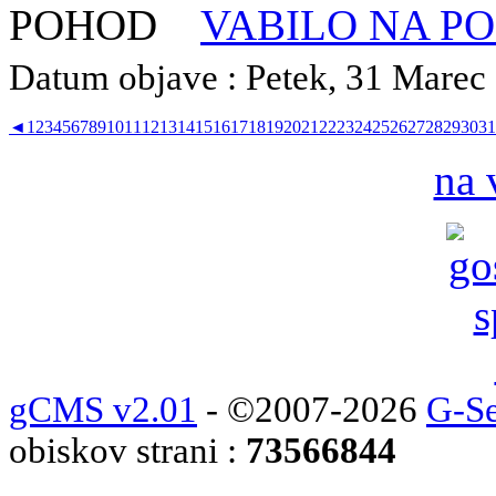
VABILO NA P
Datum objave : Petek, 31 Marec 2
◄
1
2
3
4
5
6
7
8
9
10
11
12
13
14
15
16
17
18
19
20
21
22
23
24
25
26
27
28
29
30
31
na 
gCMS v2.01
- ©2007-2026
G-Se
obiskov strani :
73566844