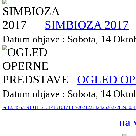
SIMBIOZA 2017
Datum objave : Sobota, 14 Oktob
OGLED OP
Datum objave : Sobota, 14 Oktob
◄
1
2
3
4
5
6
7
8
9
10
11
12
13
14
15
16
17
18
19
20
21
22
23
24
25
26
27
28
29
30
31
na 