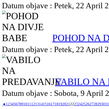
Datum objave : Petek, 22 April 2
POHOD NA D
Datum objave : Petek, 22 April 2
VABILO NA
Datum objave : Sobota, 9 April 2
◄
1
2
3
4
5
6
7
8
9
10
11
12
13
14
15
16
17
18
19
20
21
22
23
24
25
26
27
28
29
30
31