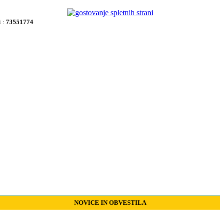
i :
73551774
NOVICE IN OBVESTILA