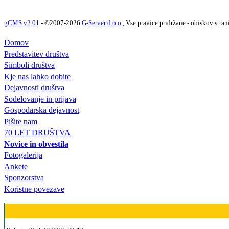
gCMS v2.01
- ©2007-2026
G-Server d.o.o.
, Vse pravice pridržane - obiskov stran
Domov
Predstavitev društva
Simboli društva
Kje nas lahko dobite
Dejavnosti društva
Sodelovanje in prijava
Gospodarska dejavnost
Pišite nam
70 LET DRUŠTVA
Novice in obvestila
Fotogalerija
Ankete
Sponzorstva
Koristne povezave