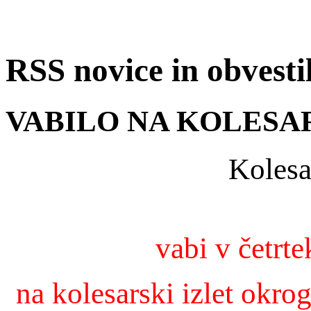
RSS novice in obvest
VABILO NA KOLESA
Kolesa
v
abi v četrte
na kolesarski izlet okro