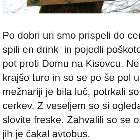
Po dobri uri smo prispeli do ce
spili en drink in pojedli poškot
pot proti Domu na Kisovcu. Nek
krajšo turo in so se po še pol u
mežnariji je bila luč, potrkali s
cerkev. Z veseljem so si ogleda
slovite freske. Zahvalili so se 
jih je čakal avtobus.