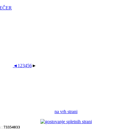
VEČER
◄
1
2
3
4
5
6
►
na vrh strani
i :
73354033