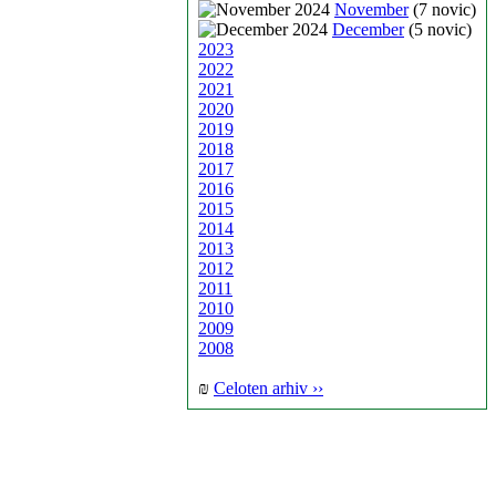
November
(7 novic)
December
(5 novic)
2023
2022
2021
2020
2019
2018
2017
2016
2015
2014
2013
2012
2011
2010
2009
2008
₪
Celoten arhiv ››