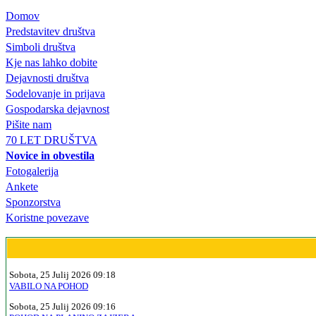
Domov
Predstavitev društva
Simboli društva
Kje nas lahko dobite
Dejavnosti društva
Sodelovanje in prijava
Gospodarska dejavnost
Pišite nam
70 LET DRUŠTVA
Novice in obvestila
Fotogalerija
Ankete
Sponzorstva
Koristne povezave
Sobota, 25 Julij 2026 09:18
VABILO NA POHOD
Sobota, 25 Julij 2026 09:16