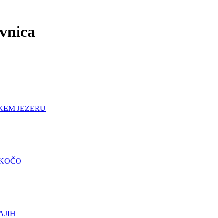
ovnica
KEM JEZERU
 KOČO
AJIH