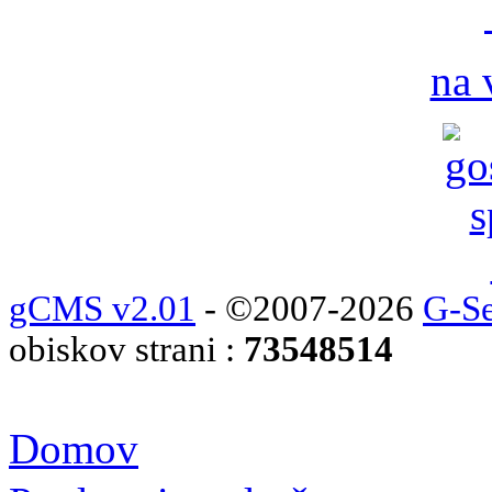
na 
gCMS v2.01
- ©2007-2026
G-Se
obiskov strani :
73548514
Domov