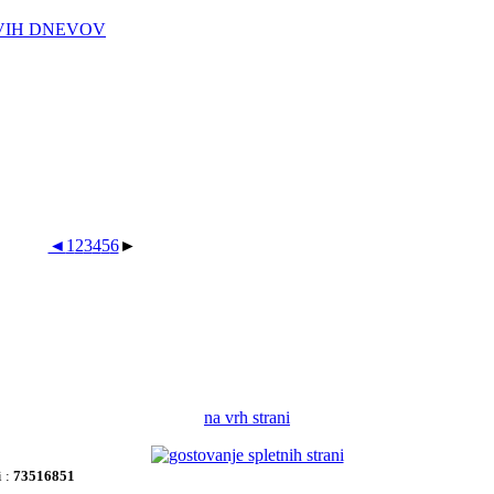
VIH DNEVOV
◄
1
2
3
4
5
6
►
na vrh strani
i :
73516851