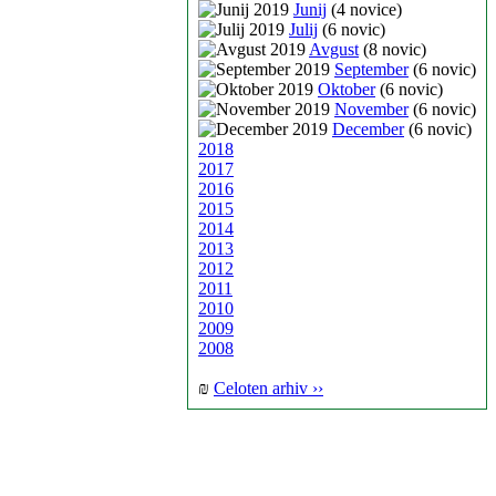
Junij
(4 novice)
Julij
(6 novic)
Avgust
(8 novic)
September
(6 novic)
Oktober
(6 novic)
November
(6 novic)
December
(6 novic)
2018
2017
2016
2015
2014
2013
2012
2011
2010
2009
2008
₪
Celoten arhiv ››