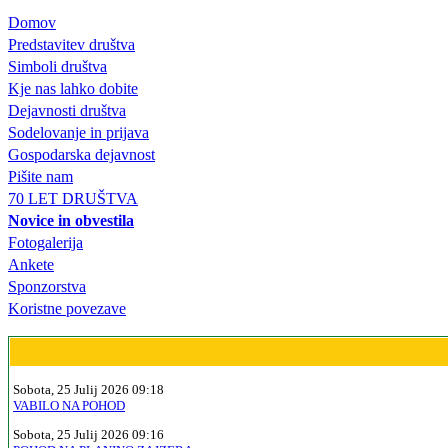
Domov
Predstavitev društva
Simboli društva
Kje nas lahko dobite
Dejavnosti društva
Sodelovanje in prijava
Gospodarska dejavnost
Pišite nam
70 LET DRUŠTVA
Novice in obvestila
Fotogalerija
Ankete
Sponzorstva
Koristne povezave
Sobota, 25 Julij 2026 09:18
VABILO NA POHOD
Sobota, 25 Julij 2026 09:16