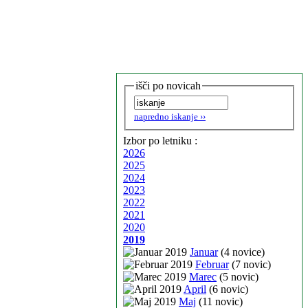
išči po novicah
napredno iskanje ››
Izbor po letniku :
2026
2025
2024
2023
2022
2021
2020
2019
Januar
(4 novice)
Februar
(7 novic)
Marec
(5 novic)
April
(6 novic)
Maj
(11 novic)