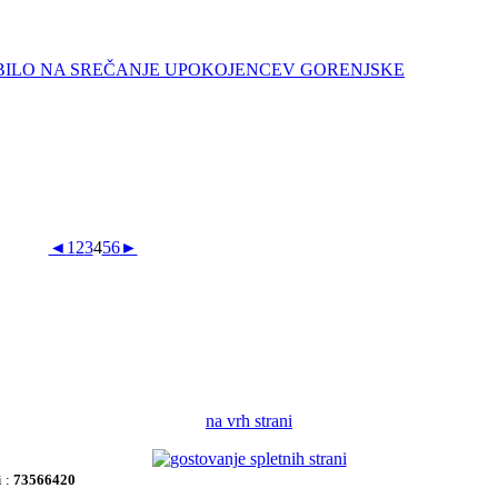
BILO NA SREČANJE UPOKOJENCEV GORENJSKE
◄
1
2
3
4
5
6
►
na vrh strani
i :
73566420