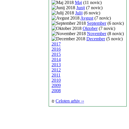
Maj
(11 novic)
Junij
(7 novic)
Julij
(6 novic)
Avgust
(7 novic)
September
(6 novic)
Oktober
(7 novic)
November
(8 novic)
December
(5 novic)
2017
2016
2015
2014
2013
2012
2011
2010
2009
2008
₪
Celoten arhiv ››