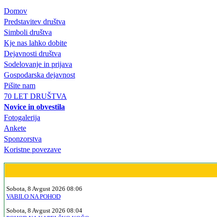
Domov
Predstavitev društva
Simboli društva
Kje nas lahko dobite
Dejavnosti društva
Sodelovanje in prijava
Gospodarska dejavnost
Pišite nam
70 LET DRUŠTVA
Novice in obvestila
Fotogalerija
Ankete
Sponzorstva
Koristne povezave
Sobota, 8 Avgust 2026 08:06
VABILO NA POHOD
Sobota, 8 Avgust 2026 08:04