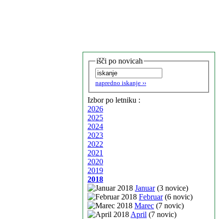
išči po novicah
napredno iskanje ››
Izbor po letniku :
2026
2025
2024
2023
2022
2021
2020
2019
2018
Januar
(3 novice)
Februar
(6 novic)
Marec
(7 novic)
April
(7 novic)