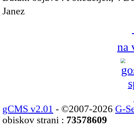
Janez
na 
gCMS v2.01
- ©2007-2026
G-Se
obiskov strani :
73578609