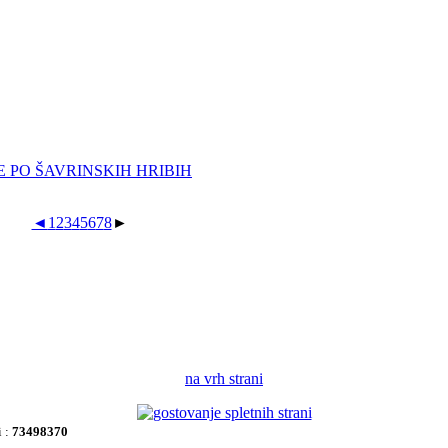
 PO ŠAVRINSKIH HRIBIH
◄
1
2
3
4
5
6
7
8
►
na vrh strani
i :
73498370