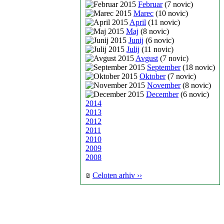
Februar
(7 novic)
Marec
(10 novic)
April
(11 novic)
Maj
(8 novic)
Junij
(6 novic)
Julij
(11 novic)
Avgust
(7 novic)
September
(18 novic)
Oktober
(7 novic)
November
(8 novic)
December
(6 novic)
2014
2013
2012
2011
2010
2009
2008
₪
Celoten arhiv ››