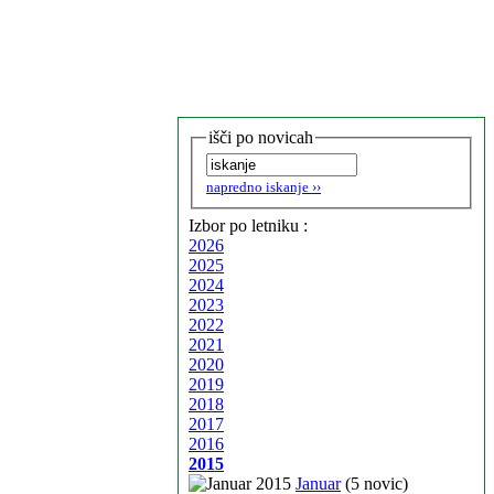
išči po novicah
napredno iskanje ››
Izbor po letniku :
2026
2025
2024
2023
2022
2021
2020
2019
2018
2017
2016
2015
Januar
(5 novic)