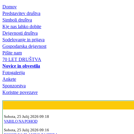
Domov
Predstavitev društva
Simboli društva
Kje nas lahko dobite
Dejavnosti društva
Sodelovanje in prijava
Gospodarska dejavnost
Pišite nam
70 LET DRUŠTVA
Novice in obvestila
Fotogalerija
Ankete
Sponzorstva
Koristne povezave
Sobota, 25 Julij 2026 09:18
VABILO NA POHOD
Sobota, 25 Julij 2026 09:16