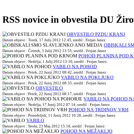
RSS novice in obvestila DU Žir
OBVESTILO PZDU KRANJ
Datum objave : Torek, 17 Julij 2012 12:45, uredil : Ferjan Janez
OBISKALI S
Datum objave : Četrtek, 5 Julij 2012 13:55, uredil : Ferjan Janez
POHOD PLANINA POD 
Datum objave : Nedelja, 1 Julij 2012 13:10, uredil : Ferjan Janez
VABILO NA POHOD
Datum objave : Petek, 22 Junij 2012 08:42, uredil : Ferjan Janez
VABILO NA POKLJUKO
Datum objave : Petek, 22 Junij 2012 08:35, uredil : Ferjan Janez
OBVESTILO
Datum objave : Petek, 22 Junij 2012 08:17, uredil : Ferjan Janez
VABILO NA POHOD N
Datum objave : Nedelja, 17 Junij 2012 07:14, uredil : Ferjan Janez
POHOD NA TRDINOV VRH
Datum objave : Ponedeljek, 11 Junij 2012 10:28, uredil : Ferjan Janez
VABILO
Datum objave : Sreda, 23 Maj 2012 15:18, uredil : Ferjan Janez
POHOD NA MEŽAKLJO