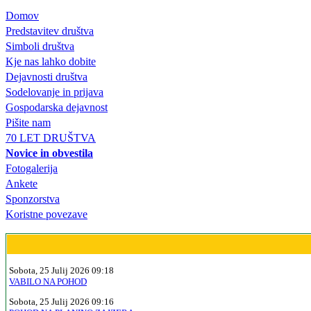
Domov
Predstavitev društva
Simboli društva
Kje nas lahko dobite
Dejavnosti društva
Sodelovanje in prijava
Gospodarska dejavnost
Pišite nam
70 LET DRUŠTVA
Novice in obvestila
Fotogalerija
Ankete
Sponzorstva
Koristne povezave
Sobota, 25 Julij 2026 09:18
VABILO NA POHOD
Sobota, 25 Julij 2026 09:16