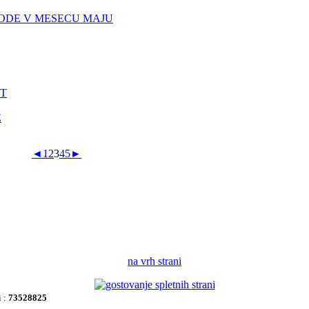
ODE V MESECU MAJU
ST
E
◄
1
2
3
4
5
►
na vrh strani
i :
73528825