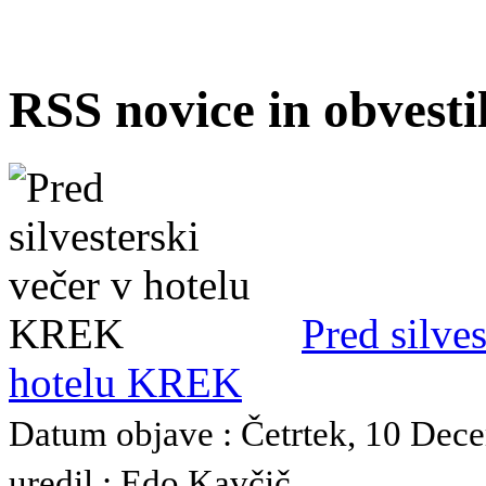
RSS novice in obvest
Pred silves
hotelu KREK
Datum objave : Četrtek, 10 Dec
uredil : Edo Kavčič