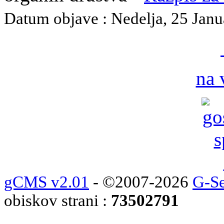
Datum objave : Nedelja, 25 Janua
na 
gCMS v2.01
- ©2007-2026
G-Se
obiskov strani :
73502791