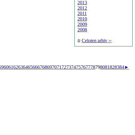
2013
2012
2011
2010
2009
2008
₪
Celoten arhiv ››
59
60
61
62
63
64
65
66
67
68
69
70
71
72
73
74
75
76
77
78
79
80
81
82
83
84
►