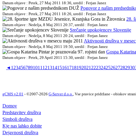
Datum objave : Petek, 27 Maj 2011 18:36, uredil : Ferjan Janez
Pogovor z našim predsedn
Datum objave : Petek, 27 Maj 2011 18:26, uredil : Ferjan Janez
28. 
Datum objave : Nedelja, 8 Maj 2011 20:37, uredil : Ferjan Janez
Srečanje upokojencev Slovenije
Datum objave : Nedelja, 8 Maj 2011 20:24, uredil : Ferjan Janez
Aktivnosti društva v mese
Datum objave : Nedelja, 8 Maj 2011 19:50, uredil : Ferjan Janez
Gospa Katarina 
Datum objave : Petek, 29 April 2011 15:30, uredil : Ferjan Janez
◄
1
2
3
4
5
6
7
8
9
10
11
12
13
14
15
16
17
18
19
20
21
22
23
24
25
26
27
28
29
30
gCMS v2.01
- ©2007-2026
G-Server d.o.o.
, Vse pravice pridržane - obiskov stran
Domov
Predstavitev društva
Simboli društva
Kje nas lahko dobite
Dejavnosti društva