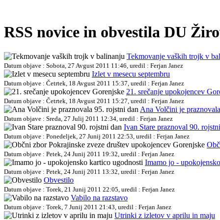
RSS novice in obvestila DU Žir
Tekmovanje vaških trojk v ba
Datum objave : Sobota, 27 Avgust 2011 11:46, uredil : Ferjan Janez
Izlet v mesecu septembru
Datum objave : Četrtek, 18 Avgust 2011 15:37, uredil : Ferjan Janez
21. srečanje upokojencev Gor
Datum objave : Četrtek, 18 Avgust 2011 15:27, uredil : Ferjan Janez
Ana Volčini je praznovala
Datum objave : Sreda, 27 Julij 2011 12:34, uredil : Ferjan Janez
Ivan Stare praznoval 90. rojstn
Datum objave : Ponedeljek, 27 Junij 2011 22:53, uredil : Ferjan Janez
Obč
Datum objave : Petek, 24 Junij 2011 19:32, uredil : Ferjan Janez
Imamo jo - upokojensko
Datum objave : Petek, 24 Junij 2011 13:32, uredil : Ferjan Janez
Obvestilo
Datum objave : Torek, 21 Junij 2011 22:05, uredil : Ferjan Janez
Vabilo na razstavo
Datum objave : Torek, 7 Junij 2011 21:43, uredil : Ferjan Janez
Utrinki z izletov v aprilu in maju