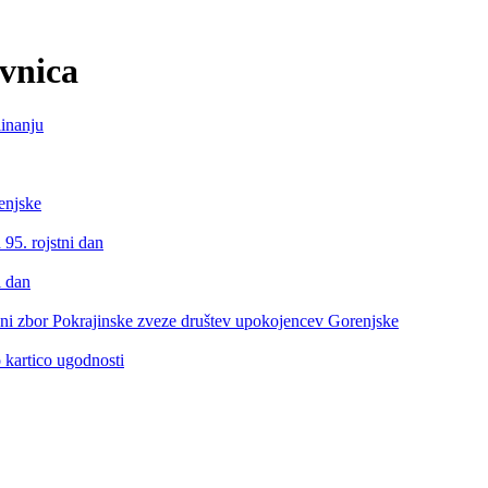
ovnica
linanju
enjske
 95. rojstni dan
i dan
ni zbor Pokrajinske zveze društev upokojencev Gorenjske
 kartico ugodnosti