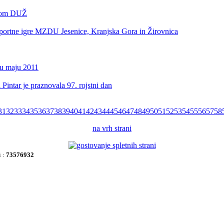
ikom DUŽ
športne igre MZDU Jesenice, Kranjska Gora in Žirovnica
cu maju 2011
Pintar je praznovala 97. rojstni dan
31
32
33
34
35
36
37
38
39
40
41
42
43
44
45
46
47
48
49
50
51
52
53
54
55
56
57
58
na vrh strani
i :
73576932