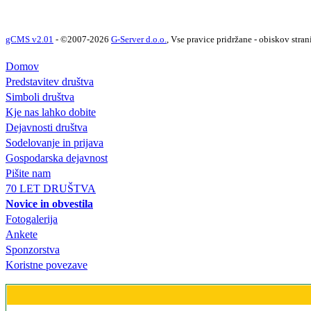
gCMS v2.01
- ©2007-2026
G-Server d.o.o.
, Vse pravice pridržane - obiskov stran
Domov
Predstavitev društva
Simboli društva
Kje nas lahko dobite
Dejavnosti društva
Sodelovanje in prijava
Gospodarska dejavnost
Pišite nam
70 LET DRUŠTVA
Novice in obvestila
Fotogalerija
Ankete
Sponzorstva
Koristne povezave