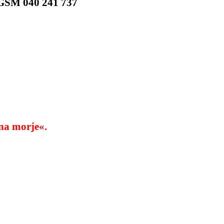
 GSM 040 241 737
na morje«.