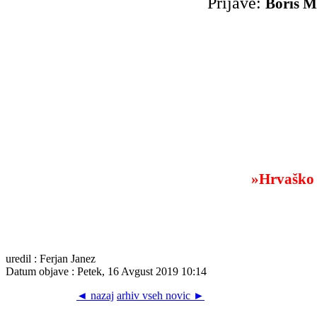
Prijave:
Boris M
»Hrvaško 
uredil : Ferjan Janez
Datum objave : Petek, 16 Avgust 2019 10:14
◄ nazaj
arhiv vseh novic ►