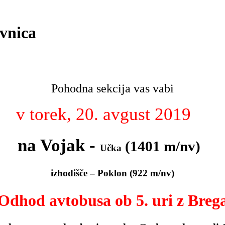
ovnica
Pohodna sekcija vas vabi
v torek, 20. avgust 2019
na Vojak -
(1401 m/nv)
Učka
izhodišče – Poklon (922 m/nv)
Odhod avtobusa ob 5. uri z Breg