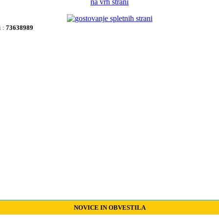
na vrh strani
i :
73638989
NOVICE IN OBVESTILA