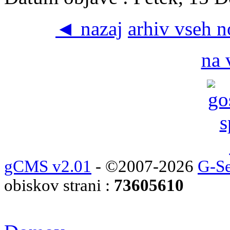
◄ nazaj
arhiv vseh 
na 
gCMS v2.01
- ©2007-2026
G-Se
obiskov strani :
73605610