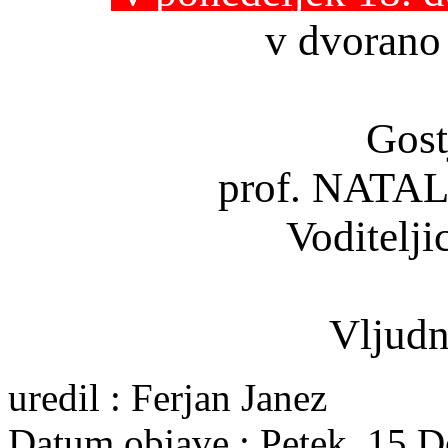
v dvorano
Gost
prof. NATA
Voditelji
Vljudn
uredil : Ferjan Janez
Datum objave : Petek, 15 