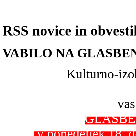
RSS novice in obvest
VABILO NA GLASBE
Kulturno-izo
vas
GLASBE
v ponedeljek 18. d