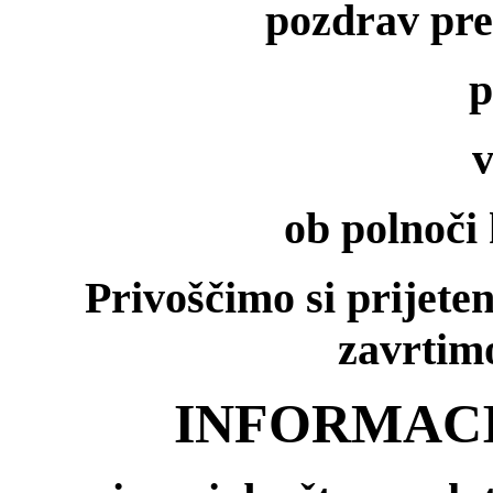
pozdrav pre
p
v
ob polnoči
Privoščimo si prijeten
zavrtimo
INFORMACIJ