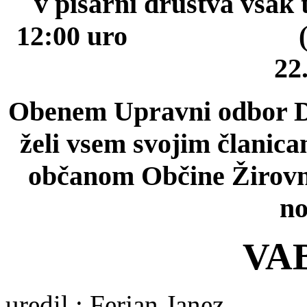
v pisarni društva vsak 
12:00 uro (tel.: 04
22
Obenem Upravni odbor D
želi vsem svojim članic
občanom Občine Žirovni
no
VA
uredil : Ferjan Janez