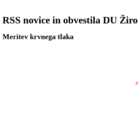
RSS novice in obvestila DU Žir
Meritev krvnega tlaka
n