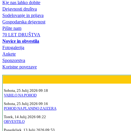
Kje nas lahko dobite
Dejavnosti društva
Sodelovanje in prijava
Gospodarska dejavnost
Pišite nam
70 LET DRUŠTVA
Novice in obvestila
Fotogalerija
Ankete
Sponzorstva
Koristne povezave
Sobota, 25 Julij 2026 09:18
VABILO NA POHOD
Sobota, 25 Julij 2026 09:16
POHOD NA PLANINO ZAJZERA
Torek, 14 Julij 2026 08:22
OBVESTILO
Ponedeljek, 13 Julij 2026 09:53