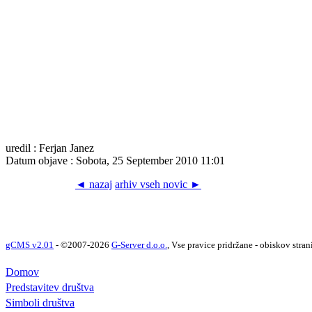
uredil : Ferjan Janez
Datum objave : Sobota, 25 September 2010 11:01
◄ nazaj
arhiv vseh novic ►
gCMS v2.01
- ©2007-2026
G-Server d.o.o.
, Vse pravice pridržane - obiskov stran
Domov
Predstavitev društva
Simboli društva