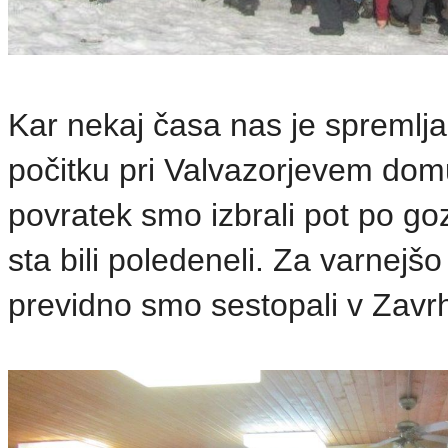
Kar nekaj časa nas je spremlja
počitku pri Valvazorjevem domu
povratek smo izbrali pot po g
sta bili poledeneli. Za varnejš
previdno smo sestopali v Zavrh