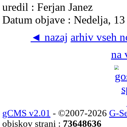
uredil : Ferjan Janez
Datum objave : Nedelja, 13
◄ nazaj
arhiv vseh 
na 
gCMS v2.01
- ©2007-2026
G-Se
obiskov strani :
73648636