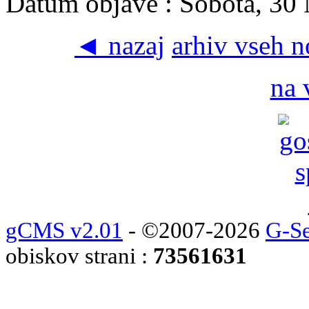
Datum objave : Sobota, 30
◄ nazaj
arhiv vseh 
na 
gCMS v2.01
- ©2007-2026
G-Se
obiskov strani :
73561631