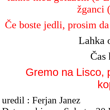
žganci
Če boste jedli, prosim da
Lahka 
Čas h
Gremo na Lisco, p
ko
uredil : Ferjan Janez