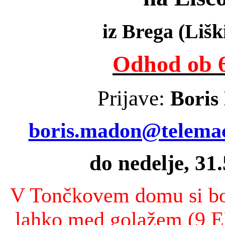
iz Brega (Lišk
Odhod ob 6
Prijave:
Boris
boris.madon@telemac
do nedelje, 31
V Tončkovem domu si bom
lahko med golažem (9 E