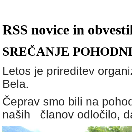
RSS novice in obvest
SREČANJE POHODN
Letos je prireditev organ
Bela.
Čeprav smo bili na pohod
naših članov odločilo, d