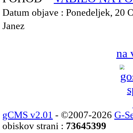
Datum objave : Ponedeljek, 20 O
Janez
na 
gCMS v2.01
- ©2007-2026
G-Se
obiskov strani :
73645399