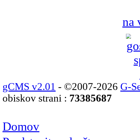
na 
gCMS v2.01
- ©2007-2026
G-Se
obiskov strani :
73385687
Domov