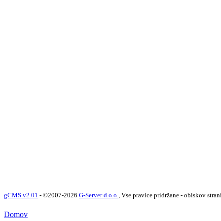
gCMS v2.01
- ©2007-2026
G-Server d.o.o.
, Vse pravice pridržane - obiskov stran
Domov