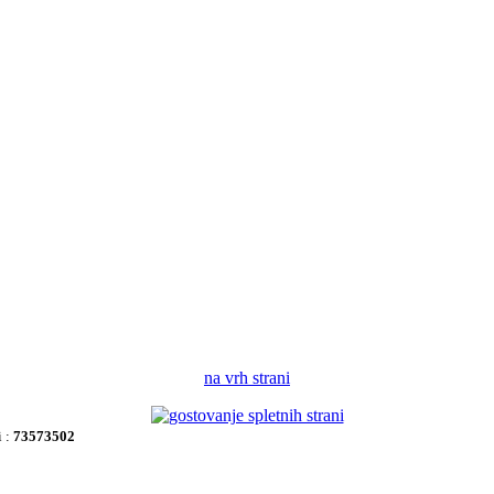
na vrh strani
i :
73573502