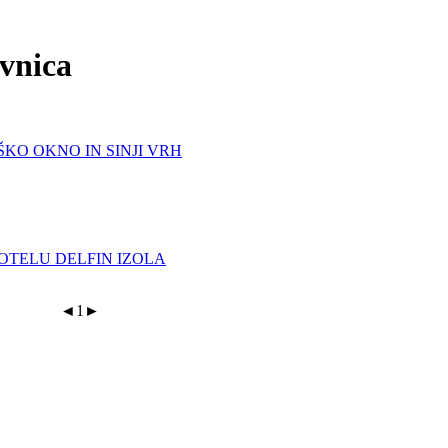
ovnica
KO OKNO IN SINJI VRH
OTELU DELFIN IZOLA
◄
1
►