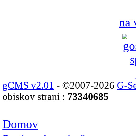
na 
gCMS v2.01
- ©2007-2026
G-Se
obiskov strani :
73340685
Domov