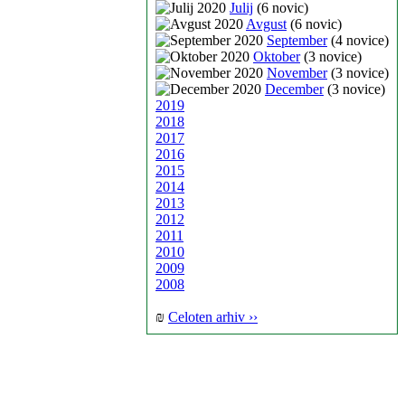
Julij
(6 novic)
Avgust
(6 novic)
September
(4 novice)
Oktober
(3 novice)
November
(3 novice)
December
(3 novice)
2019
2018
2017
2016
2015
2014
2013
2012
2011
2010
2009
2008
₪
Celoten arhiv ››