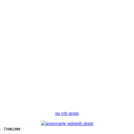
na vrh strani
i :
73402309