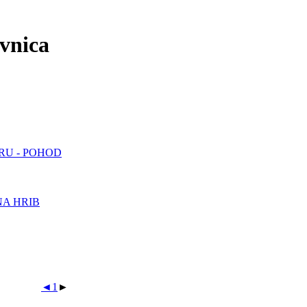
ovnica
RU - POHOD
A HRIB
◄
1
►