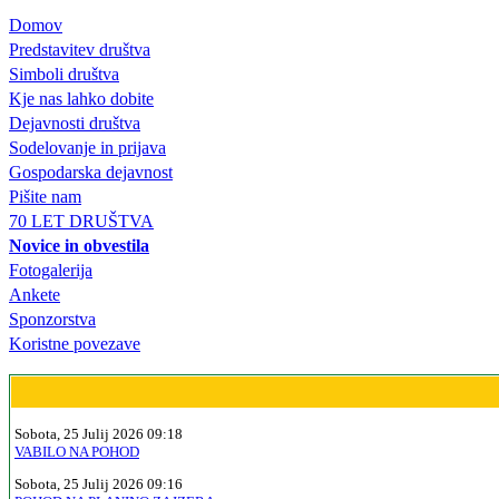
Domov
Predstavitev društva
Simboli društva
Kje nas lahko dobite
Dejavnosti društva
Sodelovanje in prijava
Gospodarska dejavnost
Pišite nam
70 LET DRUŠTVA
Novice in obvestila
Fotogalerija
Ankete
Sponzorstva
Koristne povezave
Sobota, 25 Julij 2026 09:18
VABILO NA POHOD
Sobota, 25 Julij 2026 09:16