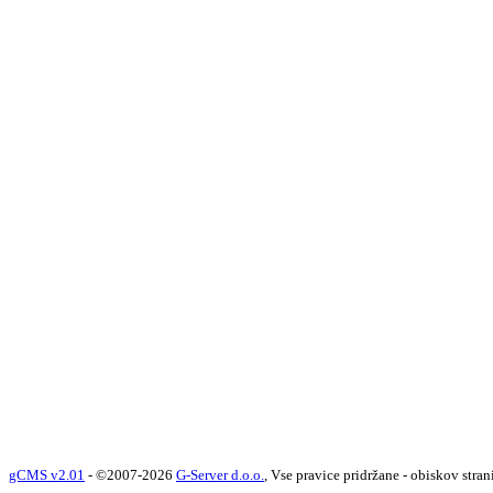
gCMS v2.01
- ©2007-2026
G-Server d.o.o.
, Vse pravice pridržane - obiskov stran