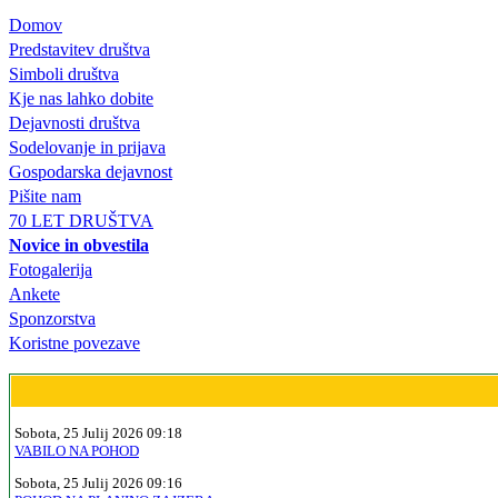
Domov
Predstavitev društva
Simboli društva
Kje nas lahko dobite
Dejavnosti društva
Sodelovanje in prijava
Gospodarska dejavnost
Pišite nam
70 LET DRUŠTVA
Novice in obvestila
Fotogalerija
Ankete
Sponzorstva
Koristne povezave
Sobota, 25 Julij 2026 09:18
VABILO NA POHOD
Sobota, 25 Julij 2026 09:16