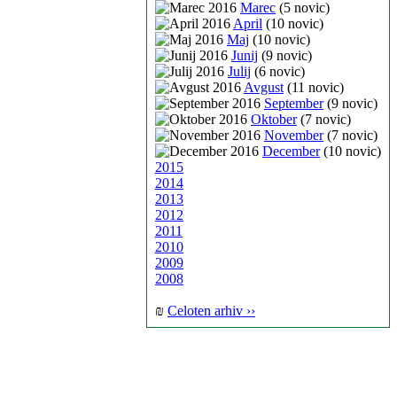
Marec
(5 novic)
April
(10 novic)
Maj
(10 novic)
Junij
(9 novic)
Julij
(6 novic)
Avgust
(11 novic)
September
(9 novic)
Oktober
(7 novic)
November
(7 novic)
December
(10 novic)
2015
2014
2013
2012
2011
2010
2009
2008
₪
Celoten arhiv ››