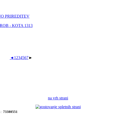
O PRIREDITEV
ROB - KOTA 1313
◄
1
2
3
4
5
6
7
►
na vrh strani
i :
73380551