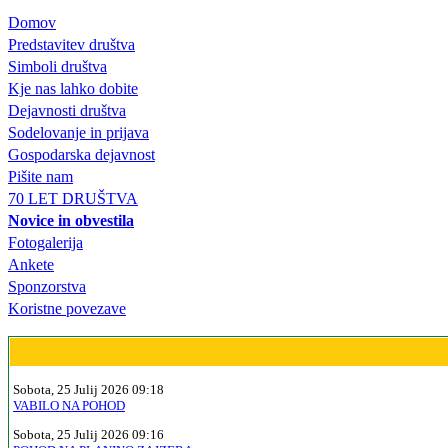
Domov
Predstavitev društva
Simboli društva
Kje nas lahko dobite
Dejavnosti društva
Sodelovanje in prijava
Gospodarska dejavnost
Pišite nam
70 LET DRUŠTVA
Novice in obvestila
Fotogalerija
Ankete
Sponzorstva
Koristne povezave
Sobota, 25 Julij 2026 09:18
VABILO NA POHOD
Sobota, 25 Julij 2026 09:16