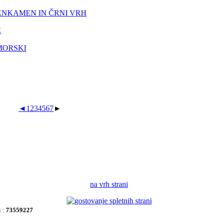
ENKAMEN IN ČRNI VRH
E
MORSKI
◄
1
2
3
4
5
6
7
►
na vrh strani
i :
73559227