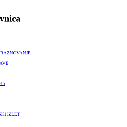
ovnica
PRAZNOVANJE
ŽAVE
15
KI IZLET