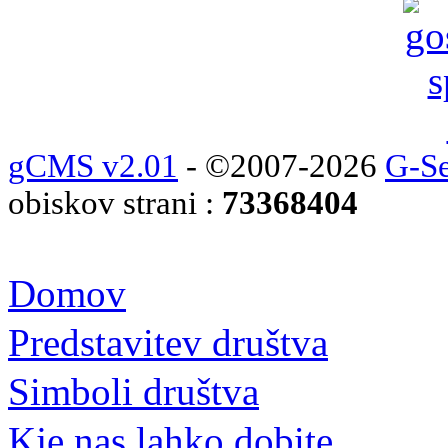
gCMS v2.01
- ©2007-2026
G-Se
obiskov strani :
73368404
Domov
Predstavitev društva
Simboli društva
Kje nas lahko dobite