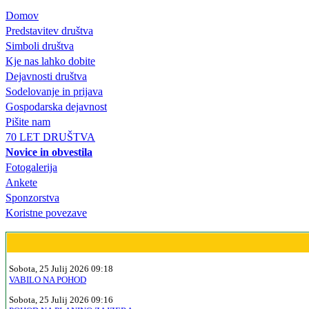
Domov
Predstavitev društva
Simboli društva
Kje nas lahko dobite
Dejavnosti društva
Sodelovanje in prijava
Gospodarska dejavnost
Pišite nam
70 LET DRUŠTVA
Novice in obvestila
Fotogalerija
Ankete
Sponzorstva
Koristne povezave
Sobota, 25 Julij 2026 09:18
VABILO NA POHOD
Sobota, 25 Julij 2026 09:16