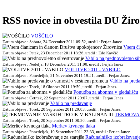
RSS novice in obvestila DU Žir
VOŠČILO
Datum objave : Sobota, 24 December 2011 09:52, uredil : Ferjan Janez
Vsem čl
Datum objave : Petek, 23 December 2011 18:26, uredil : Edo Kavčič
Vabilo na prednovoletno sil
Datum objave : Nedelja, 18 December 2011 11:00, uredil : Ferjan Janez
VOLITVE 2011 - VABILO
Datum objave : Ponedeljek, 21 November 2011 19:51, uredil : Ferjan Janez
Vabilo na pred
Datum objave : Torek, 18 Oktober 2011 19:59, uredil : Ferjan Janez
Ponudba za abonma v gledališču
Datum objave : Četrtek, 22 September 2011 20:07, uredil : Ferjan Janez
Vabilo na predavanje
Datum objave : Torek, 20 September 2011 20:03, uredil : Ferjan Janez
TEKMOVAN
Datum objave : Torek, 20 September 2011 08:20, uredil : Ferjan Janez
Meritev krvnega tlaka
Datum objave : Ponedeljek, 19 September 2011 22:33, uredil : Ferjan Janez
Računalniško izobraževanje 