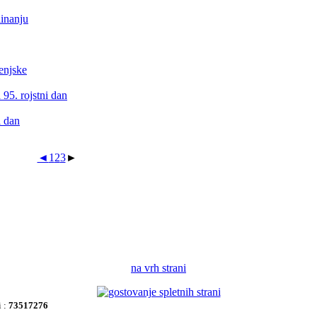
linanju
enjske
 95. rojstni dan
i dan
◄
1
2
3
►
na vrh strani
i :
73517276