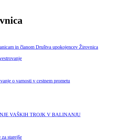
ovnica
anicam in članom Društva upokojencev Žirovnica
vestrovanje
avanje o varnosti v cestnem prometu
JE VAŠKIH TROJK V BALINANJU
za starejše